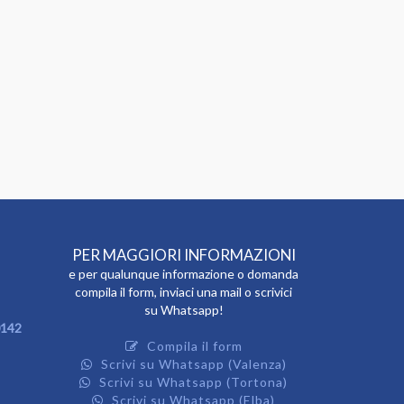
PER MAGGIORI INFORMAZIONI
e per qualunque informazione o domanda
compila il form, inviaci una mail o scrivici
su Whatsapp!
142
Compila il form
Scrivi su Whatsapp (Valenza)
Scrivi su Whatsapp (Tortona)
Scrivi su Whatsapp (Elba)