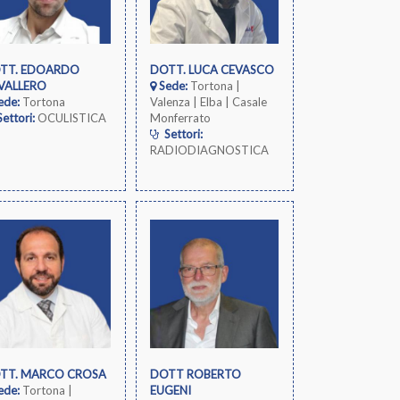
TT. EDOARDO
DOTT. LUCA CEVASCO
VALLERO
Sede:
Tortona |
ede:
Tortona
Valenza | Elba | Casale
ettori:
OCULISTICA
Monferrato
Settori:
RADIODIAGNOSTICA
TT. MARCO CROSA
DOTT ROBERTO
ede:
Tortona |
EUGENI