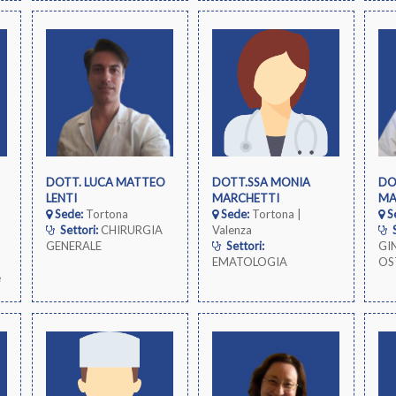
DOTT. LUCA MATTEO
DOTT.SSA MONIA
DO
LENTI
MARCHETTI
MA
Sede:
Tortona
Sede:
Tortona |
S
Settori:
CHIRURGIA
Valenza
S
GENERALE
Settori:
GI
EMATOLOGIA
OS
e
io