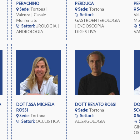
PERACHINO
PERDUCA
PE
Sede:
Tortona |
Sede:
Tortona
S
Valenza | Casale
Settori:
Val
Monferrato
GASTROENTEROLOGIA
Mo
Settori:
UROLOGIA |
| ENDOSCOPIA
S
ANDROLOGIA
DIGESTIVA
VA
CO
A
DOTT.SSA MICHELA
DOTT RENATO ROSSI
DO
ROSSI
Sede:
Tortona
SC
Sede:
Tortona
Settori:
S
Settori:
OCULISTICA
ALLERGOLOGIA
S
GI
OS