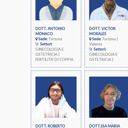
e Biagio e Cesare Arrig
di Alessandria nel
reparto di Ortopedia e
Traumatologia diretto
dal Dottor Danilo
DOTT. ANTONIO
DOTT. VICTOR
Chirillo.
MONACO
MORALES
Sede:
Tortona
Sede:
Tortona |
Settori:
Valenza
GINECOLOGIA E
Settori:
OSTETRICIA |
GINECOLOGIA E
FERTILITA' DI COPPIA
OSTETRICIA |
PRENATALE
DOTT. ROBERTO
DOTT.SSA MARIA