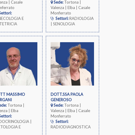
enza | Casale
Sede:
Tortona |
nferrato
Valenza | Elba | Casale
ettori:
Monferrato
NECOLOGIA E
Settori:
RADIOLOGIA
TETRICIA
| SENOLOGIA
TT MASSIMO
DOTT.SSA PAOLA
RGANI
GENEROSO
ede:
Tortona |
Sede:
Tortona |
enza | Elba
Valenza | Elba | Casale
ettori:
Monferrato
DOCRINOLOGIA |
Settori:
ETOLOGIA E
RADIODIAGNOSTICA
TRIZIONE