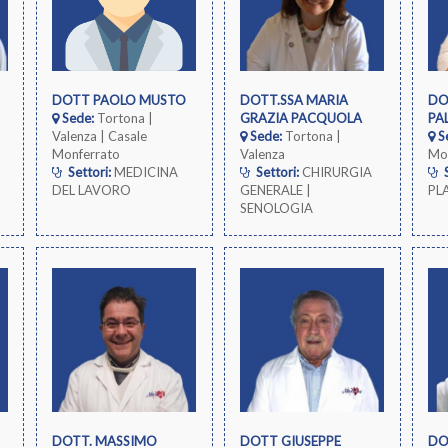
o
DOTT PAOLO MUSTO
DOTT.SSA MARIA
DO
Sede:
Tortona |
GRAZIA PACQUOLA
PA
Valenza | Casale
Sede:
Tortona |
S
Monferrato
Valenza
Mo
Settori:
MEDICINA
Settori:
CHIRURGIA
S
DEL LAVORO
GENERALE |
PL
SENOLOGIA
DOTT. MASSIMO
DOTT GIUSEPPE
DO