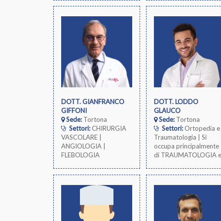
DOTT. GIANFRANCO
DOTT. LODDO
GIFFONI
GLAUCO
Sede:
Tortona
Sede:
Tortona
Settori:
CHIRURGIA
Settori:
Ortopedia e
VASCOLARE |
Traumatologia | Si
ANGIOLOGIA |
occupa principalmente
FLEBOLOGIA
di TRAUMATOLOGIA 
di CHIRURGIA
PROTESICA ed
ARTROSCOPICA di
GINOCCHIO e ANCA
presso l'Azienda
Ospedaliera
Universitaria SS. Anton