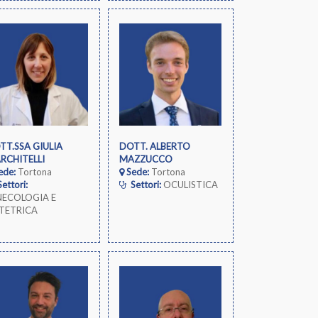
TT.SSA GIULIA
DOTT. ALBERTO
RCHITELLI
MAZZUCCO
ede:
Tortona
Sede:
Tortona
ettori:
Settori:
OCULISTICA
NECOLOGIA E
TETRICA