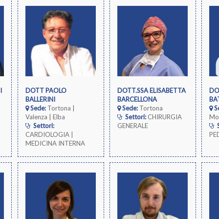
I
DOTT PAOLO
DOTT.SSA ELISABETTA
DO
BALLERINI
BARCELLONA
BA
Sede:
Tortona |
Sede:
Tortona
S
Valenza | Elba
Settori:
CHIRURGIA
Mo
Settori:
GENERALE
S
CARDIOLOGIA |
PE
MEDICINA INTERNA