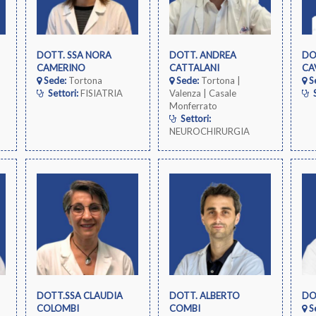
DOTT. SSA NORA
DOTT. ANDREA
DO
CAMERINO
CATTALANI
CA
Sede:
Tortona
Sede:
Tortona |
S
Settori:
FISIATRIA
Valenza | Casale
S
Monferrato
Settori:
NEUROCHIRURGIA
DOTT.SSA CLAUDIA
DOTT. ALBERTO
DO
COLOMBI
COMBI
S