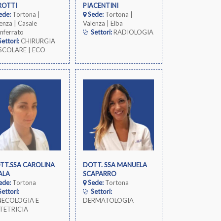
ROTTI
PIACENTINI
ede:
Tortona |
Sede:
Tortona |
enza | Casale
Valenza | Elba
nferrato
Settori:
RADIOLOGIA
ettori:
CHIRURGIA
SCOLARE | ECO
LOR DOPPLER
TT.SSA CAROLINA
DOTT. SSA MANUELA
ALA
SCAPARRO
ede:
Tortona
Sede:
Tortona
ettori:
Settori:
NECOLOGIA E
DERMATOLOGIA
TETRICIA