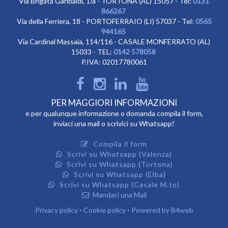
Via Brigata Garibaldi, 1/a - TORTONA (AL) 15057 - Tel:
0131
866267
Via della Ferriera, 18 - PORTOFERRAIO (LI) 57037 - Tel:
0565
944165
Via Cardinal Massaia, 114/116 - CASALE MONFERRATO (AL)
15033 - TEL:
0142 578058
P.IVA: 02017780061
PER MAGGIORI INFORMAZIONI
e per qualunque informazione o domanda compila il form,
inviaci una mail o scrivici su Whatsapp!
Compila il form
Scrivi su Whatsapp (Valenza)
Scrivi su Whatsapp (Tortona)
Scrivi su Whatsapp (Elba)
Scrivi su Whatsapp (Casale M.to)
Mandaci una Mail
Privacy policy
-
Cookie policy
-
Powered by B4web